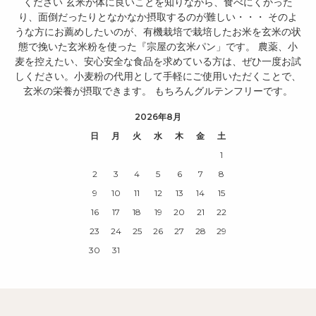
ください 玄米が体に良いことを知りながら、食べにくかった
り、面倒だったりとなかなか摂取するのが難しい・・・ そのよ
うな方にお薦めしたいのが、有機栽培で栽培したお米を玄米の状
態で挽いた玄米粉を使った『宗屋の玄米パン」です。 農薬、小
麦を控えたい、安心安全な食品を求めている方は、ぜひ一度お試
しください。小麦粉の代用として手軽にご使用いただくことで、
玄米の栄養が摂取できます。 もちろんグルテンフリーです。
2026年8月
日
月
火
水
木
金
土
1
2
3
4
5
6
7
8
9
10
11
12
13
14
15
16
17
18
19
20
21
22
23
24
25
26
27
28
29
30
31