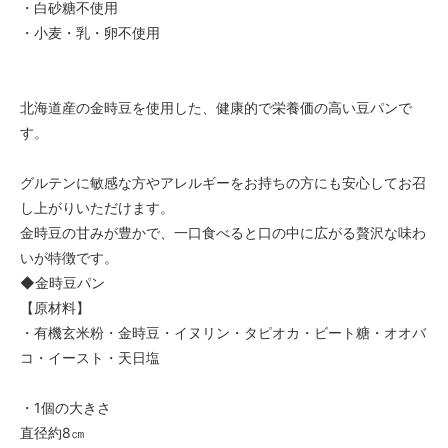
・白砂糖不使用
・小麦・乳・卵不使用
北海道産の金時豆を使用した、健康的で栄養価の高い豆パンで
す。
グルテンに敏感な方やアレルギーをお持ちの方にも安心してお召
し上がりいただけます。
金時豆の甘みが豊かで、一口食べると口の中に広がる贅沢な味わ
いが特徴です。
◆金時豆パン
【原材料】
・有機玄米粉・金時豆・イヌリン・タピオカ・ビート糖・オオバ
コ・イースト・天日塩
・1個の大きさ
直径約8㎝