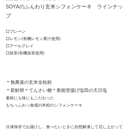
SOYAのふんわり玄米シフォンケーキ ラインナッ
プ
□プレーン
□レモン(有機レモン果汁使用)
□アールグレイ
□抹茶(有機抹茶使用)
＊無農薬の玄米全粒粉
＊新鮮卵＊てんさい糖＊奥能登揚げ塩田の天日塩
素材にも味にもこだわった
もちっふわっ食感の米粉のシフォンケーキ
冷凍保存でお届けし、食べたいときに自然解凍して召し上がって