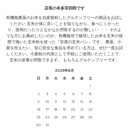
店長の本多宗四郎です
有機無農薬のお米を自家製粉したグルテンフリーの商品をお試し
ください 玄米が体に良いことを知りながら、食べにくかった
り、面倒だったりとなかなか摂取するのが難しい・・・ そのよ
うな方にお薦めしたいのが、有機栽培で栽培したお米を玄米の状
態で挽いた玄米粉を使った『宗屋の玄米パン」です。 農薬、小
麦を控えたい、安心安全な食品を求めている方は、ぜひ一度お試
しください。小麦粉の代用として手軽にご使用いただくことで、
玄米の栄養が摂取できます。 もちろんグルテンフリーです。
2026年8月
日
月
火
水
木
金
土
1
2
3
4
5
6
7
8
9
10
11
12
13
14
15
16
17
18
19
20
21
22
23
24
25
26
27
28
29
30
31